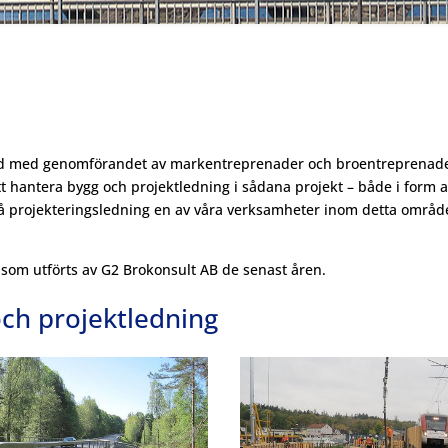
d med genomförandet av markentreprenader och broentreprenader är
tt hantera bygg och projektledning i sådana projekt – både i form
å pr
ojekteringsledning en av våra verksamheter inom detta område
 som utförts av G2 Brokonsult AB de senast åren.
och projektledning