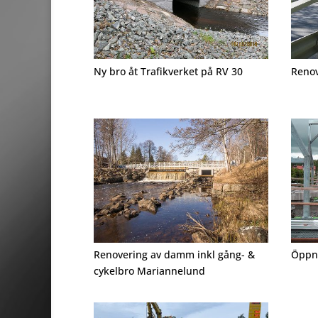
Ny bro åt Trafikverket på RV 30
Renov
Renovering av damm inkl gång- &
Öppni
cykelbro Mariannelund