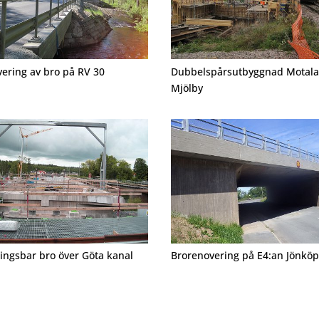
ering av bro på RV 30
Dubbelspårsutbyggnad Motala
Mjölby
ngsbar bro över Göta kanal
Brorenovering på E4:an Jönköp