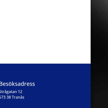
Besöksadress
Strågatan 12
573 38 Tranås