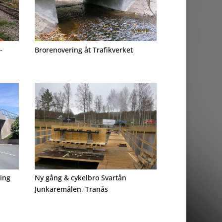
-
Brorenovering åt Trafikverket
ing
Ny gång & cykelbro Svartån
Junkaremålen, Tranås